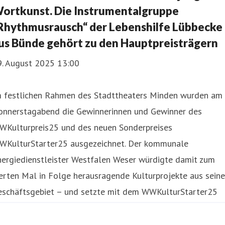
ortkunst. Die Instrumentalgruppe
Rhythmusrausch“ der Lebenshilfe Lübbecke
us Bünde gehört zu den Hauptpreisträgern
9. August 2025 13:00
m festlichen Rahmen des Stadttheaters Minden wurden am
onnerstagabend die Gewinnerinnen und Gewinner des
WKulturpreis25 und des neuen Sonderpreises
WKulturStarter25 ausgezeichnet. Der kommunale
nergiedienstleister Westfalen Weser würdigte damit zum
erten Mal in Folge herausragende Kulturprojekte aus sein
eschäftsgebiet – und setzte mit dem WWKulturStarter25
stmals ein Zeichen für die F