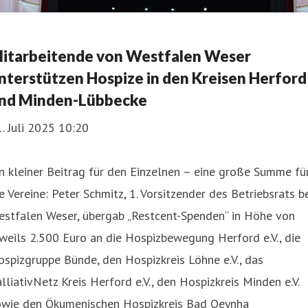
itarbeitende von Westfalen Weser
nterstützen Hospize in den Kreisen Herford
nd Minden-Lübbecke
. Juli 2025 10:20
n kleiner Beitrag für den Einzelnen – eine große Summe fü
e Vereine: Peter Schmitz, 1. Vorsitzender des Betriebsrats b
estfalen Weser, übergab „Restcent-Spenden“ in Höhe von
weils 2.500 Euro an die Hospizbewegung Herford e.V., die
spizgruppe Bünde, den Hospizkreis Löhne e.V., das
lliativNetz Kreis Herford e.V., den Hospizkreis Minden e.V.
owie den Ökumenischen Hospizkreis Bad Oeynha