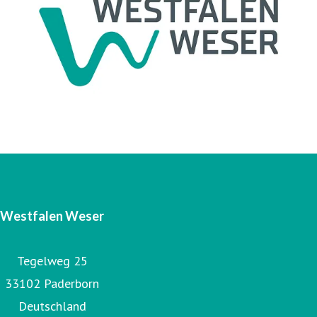
Unternehmen die Westfalen Weser Energie GmbH & Co.
KG. Das operative Geschäft ist in vier Gesellschaften
organisiert: Westfalen Weser Energieerzeugung GmbH &
Co. KG, Westfalen Weser Energiespeicher GmbH & Co. KG,
Westfalen Weser Netz GmbH und Energieservice
Westfalen Weser GmbH.
Westfalen Weser
Tegelweg 25
33102 Paderborn
Deutschland