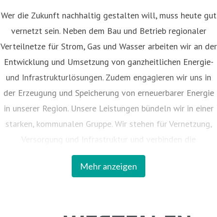
Wer die Zukunft nachhaltig gestalten will, muss heute gut
vernetzt sein. Neben dem Bau und Betrieb regionaler
Verteilnetze für Strom, Gas und Wasser arbeiten wir an der
Entwicklung und Umsetzung von ganzheitlichen Energie-
und Infrastrukturlösungen. Zudem engagieren wir uns in
der Erzeugung und Speicherung von erneuerbarer Energie
in unserer Region. Unsere Leistungen bündeln wir in einer
starken, kommunalen Gruppe. Wir stehen für Vernetzung,
Versorgung und Infrastruktur und verbinden die
kommunalen Interessen mit den Chancen der Innovationen
Mehr anzeigen
für die Region. 57 Kreise und Kommunen sind an dem
Unternehmen beteiligt.
Unter Westfalen Weser firmiert als steuerndes