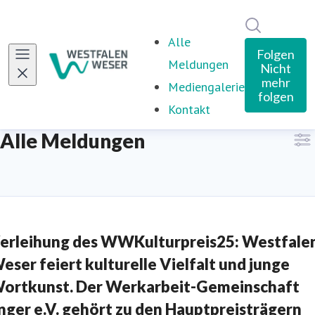
Im Newsro
Alle
Folgen
Meldungen
Nicht
mehr
Mediengalerie
folgen
Kontakt
Alle Meldungen
erleihung des WWKulturpreis25: Westfale
eser feiert kulturelle Vielfalt und junge
ortkunst. Der Werkarbeit-Gemeinschaft
nger e.V. gehört zu den Hauptpreisträgern