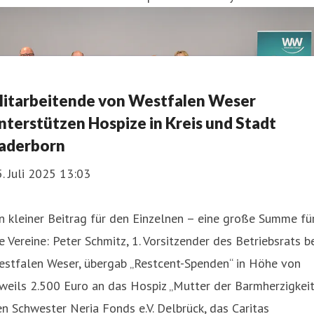
itarbeitende von Westfalen Weser
nterstützen Hospize in Kreis und Stadt
aderborn
. Juli 2025 13:03
n kleiner Beitrag für den Einzelnen – eine große Summe fü
e Vereine: Peter Schmitz, 1. Vorsitzender des Betriebsrats b
estfalen Weser, übergab „Restcent-Spenden“ in Höhe von
weils 2.500 Euro an das Hospiz „Mutter der Barmherzigkeit
n Schwester Neria Fonds e.V. Delbrück, das Caritas