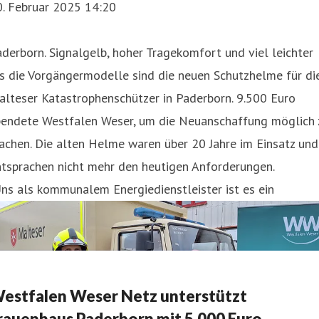
0. Februar 2025 14:20
derborn. Signalgelb, hoher Tragekomfort und viel leichter
s die Vorgängermodelle sind die neuen Schutzhelme für di
lteser Katastrophenschützer in Paderborn. 9.500 Euro
pendete Westfalen Weser, um die Neuanschaffung möglich 
chen. Die alten Helme waren über 20 Jahre im Einsatz und
ntsprachen nicht mehr den heutigen Anforderungen.
ns als kommunalem Energiedienstleister ist es ein
estfalen Weser Netz unterstützt
rauenhaus Paderborn mit 5.000 Euro