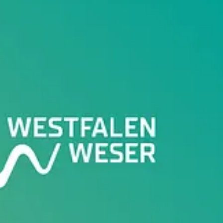
 & Öffentlichkeitsarbeit
benjamin.kratz@ww-energie.com