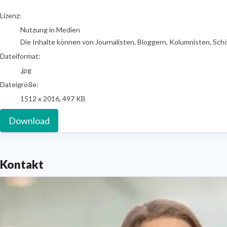
go to media item
Lizenz:
Nutzung in Medien
Die Inhalte können von Journalisten, Bloggern, Kolumnisten, Sch
Dateiformat:
.jpg
Dateigröße:
1512 x 2016, 497 KB
Download
Kontakt