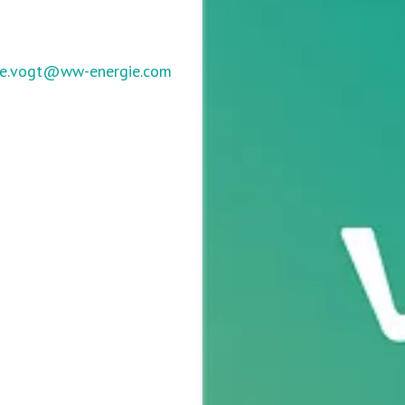
ke.vogt@ww-energie.com
Benjamin Kratz
gie.com
+49 5251 525 2840
Pressekontakt
Kommunikation
+49 5251 525 2467