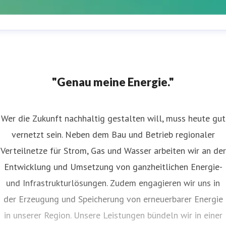
estfalen Weser Presserufbereitschaft
ressekontakt
Für akute Presseanfragen außerhalb der
ürozeiten und am Wochenende
+49175 768 9737
"Genau meine Energie."
Wer die Zukunft nachhaltig gestalten will, muss heute gut
vernetzt sein. Neben dem Bau und Betrieb regionaler
Verteilnetze für Strom, Gas und Wasser arbeiten wir an der
Entwicklung und Umsetzung von ganzheitlichen Energie-
und Infrastrukturlösungen. Zudem engagieren wir uns in
der Erzeugung und Speicherung von erneuerbarer Energie
in unserer Region. Unsere Leistungen bündeln wir in einer