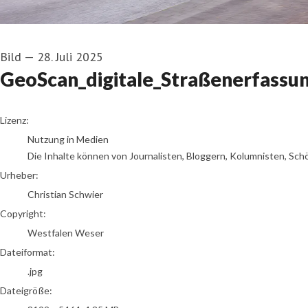
Bild
—
28. Juli 2025
GeoScan_digitale_Straßenerfassu
Christian Schwier
Lizenz:
Nutzung in Medien
Die Inhalte können von Journalisten, Bloggern, Kolumnisten, Sch
Urheber:
Christian Schwier
Copyright:
Westfalen Weser
Dateiformat:
.jpg
Dateigröße: