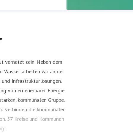
"
ut vernetzt sein. Neben dem
d Wasser arbeiten wir an der
Westfalen Weser Presser
und Infrastrukturlösungen.
Pressekontakt
Für akute Pre
ung von erneuerbarer Energie
+49175 768 9737
r starken, kommunalen Gruppe.
und verbinden die kommunalen
ion. 57 Kreise und Kommunen
gt.