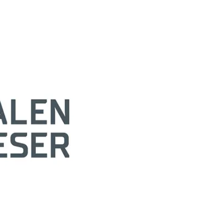
ehmen die Westfalen Weser
 Gesellschaften organisiert:
alen Weser Energiespeicher
ieservice Westfalen Weser