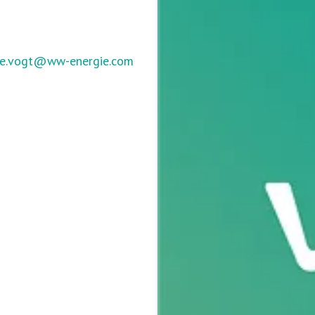
ke.vogt@ww-energie.com
gie.com
+49 5251 525 2840