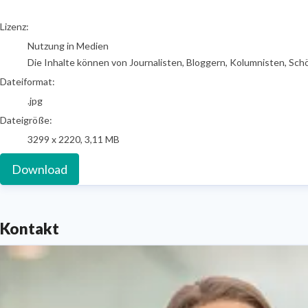
go to media item
Lizenz:
Nutzung in Medien
Die Inhalte können von Journalisten, Bloggern, Kolumnisten, Sch
Dateiformat:
.jpg
Dateigröße:
3299 x 2220, 3,11 MB
Download
Kontakt