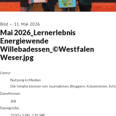
Bild
—
11. Mai 2026
Mai 2026_Lernerlebnis
Energiewende
Willebadessen_©Westfalen
Weser.jpg
go to media item
Lizenz:
Nutzung in Medien
Die Inhalte können von Journalisten, Bloggern, Kolumnisten, Sch
Dateiformat:
.jpg
Dateigröße:
2530 x 1745, 2,81 MB