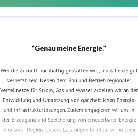
estfalen Weser Presserufbereitschaft
ressekontakt
Für akute Presseanfragen außerhalb der
ürozeiten und am Wochenende
+49175 768 9737
"Genau meine Energie."
Wer die Zukunft nachhaltig gestalten will, muss heute gut
vernetzt sein. Neben dem Bau und Betrieb regionaler
Verteilnetze für Strom, Gas und Wasser arbeiten wir an der
Entwicklung und Umsetzung von ganzheitlichen Energie-
und Infrastrukturlösungen. Zudem engagieren wir uns in
der Erzeugung und Speicherung von erneuerbarer Energie
in unserer Region. Unsere Leistungen bündeln wir in einer