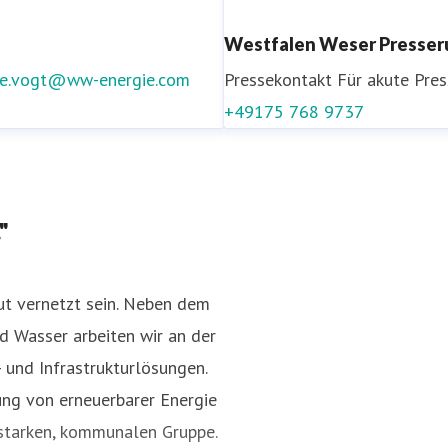
Westfalen Weser Presser
ke.vogt@ww-energie.com
Pressekontakt
Für akute Pre
+49175 768 9737
gie.com
+49 5251 525 2840
"
ut vernetzt sein. Neben dem
d Wasser arbeiten wir an der
und Infrastrukturlösungen.
ung von erneuerbarer Energie
r starken, kommunalen Gruppe.