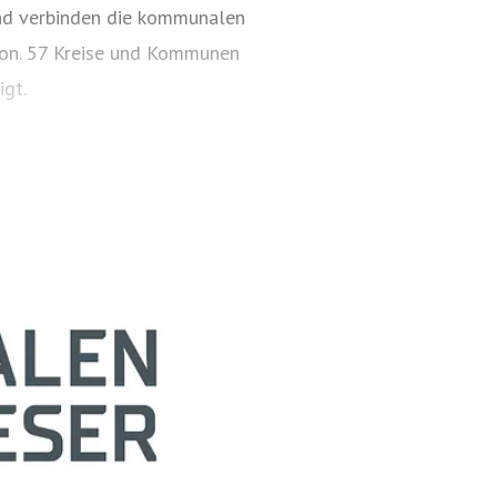
und verbinden die kommunalen
ion. 57 Kreise und Kommunen
gt.
ehmen die Westfalen Weser
 Gesellschaften organisiert:
alen Weser Energiespeicher
ieservice Westfalen Weser