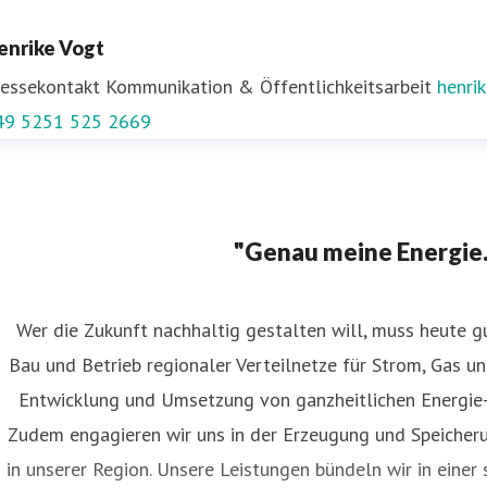
enrike Vogt
ressekontakt
Kommunikation & Öffentlichkeitsarbeit
henri
49 5251 525 2669
nga Wilcke
ressekontakt
Leiterin Kommunikation
inga.wilcke@ww-ener
"Genau meine Energie.
Wer die Zukunft nachhaltig gestalten will, muss heute g
Bau und Betrieb regionaler Verteilnetze für Strom, Gas un
Entwicklung und Umsetzung von ganzheitlichen Energie- 
Zudem engagieren wir uns in der Erzeugung und Speicher
in unserer Region. Unsere Leistungen bündeln wir in eine