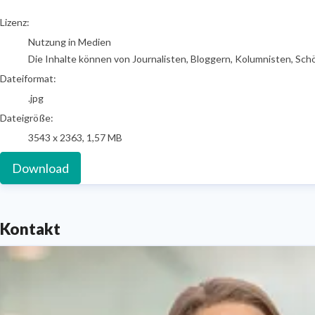
go to media item
Lizenz:
Nutzung in Medien
Die Inhalte können von Journalisten, Bloggern, Kolumnisten, Sch
Dateiformat:
.jpg
Dateigröße:
3543 x 2363, 1,57 MB
Download
Kontakt