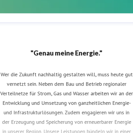
estfalen Weser Presserufbereitschaft
ressekontakt
Für akute Presseanfragen außerhalb der
ürozeiten und am Wochenende
+49175 768 9737
"Genau meine Energie."
Wer die Zukunft nachhaltig gestalten will, muss heute gut
vernetzt sein. Neben dem Bau und Betrieb regionaler
Verteilnetze für Strom, Gas und Wasser arbeiten wir an der
Entwicklung und Umsetzung von ganzheitlichen Energie-
und Infrastrukturlösungen. Zudem engagieren wir uns in
der Erzeugung und Speicherung von erneuerbarer Energie
in unserer Region. Unsere Leistungen bündeln wir in einer