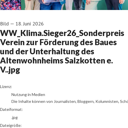
Bild
—
18. Juni 2026
WW_Klima.Sieger26_Sonderpreis
Verein zur Förderung des Baues
und der Unterhaltung des
Altenwohnheims Salzkotten e.
V..jpg
go to media item
Lizenz:
Nutzung in Medien
Die Inhalte können von Journalisten, Bloggern, Kolumnisten, Sch
Dateiformat:
.jpg
Dateigröße: