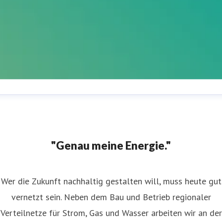
estfalen Weser Presserufbereitschaft
ressekontakt
Für akute Presseanfragen außerhalb der
ürozeiten und am Wochenende
+49175 768 9737
"Genau meine Energie."
Wer die Zukunft nachhaltig gestalten will, muss heute gut
vernetzt sein. Neben dem Bau und Betrieb regionaler
Verteilnetze für Strom, Gas und Wasser arbeiten wir an der