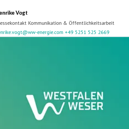
ressekontakt
Kommunikation & Öffentlichkeitsarbeit
enrike Vogt
enjamin.kratz@ww-energie.com
+49 5251 525 2467
ressekontakt
Kommunikation & Öffentlichkeitsarbeit
enrike.vogt@ww-energie.com
+49 5251 525 2669