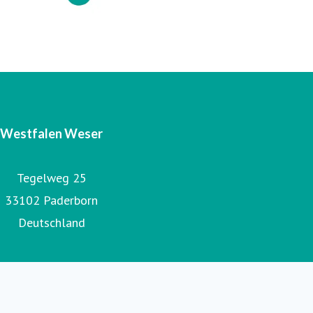
Co. KG, Westfalen Weser Energiespeicher GmbH & Co. KG,
Westfalen Weser Netz GmbH und Energieservice
Westfalen Weser GmbH.
Westfalen Weser
Tegelweg 25
33102 Paderborn
Deutschland