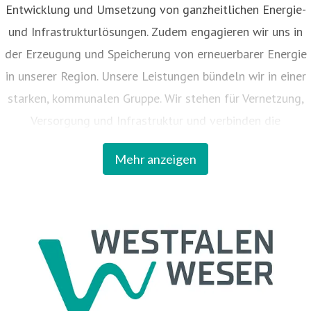
Entwicklung und Umsetzung von ganzheitlichen Energie-
und Infrastrukturlösungen. Zudem engagieren wir uns in
der Erzeugung und Speicherung von erneuerbarer Energie
in unserer Region. Unsere Leistungen bündeln wir in einer
starken, kommunalen Gruppe. Wir stehen für Vernetzung,
Versorgung und Infrastruktur und verbinden die
kommunalen Interessen mit den Chancen der Innovationen
Mehr anzeigen
für die Region. 57 Kreise und Kommunen sind an dem
Unternehmen beteiligt.
Unter Westfalen Weser firmiert als steuerndes
Unternehmen die Westfalen Weser Energie GmbH & Co.
KG. Das operative Geschäft ist in vier Gesellschaften
organisiert: Westfalen Weser Energieerzeugung GmbH &