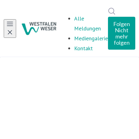
Im Newsro
Alle
Folgen
Meldungen
Nicht
mehr
Mediengalerie
folgen
Kontakt