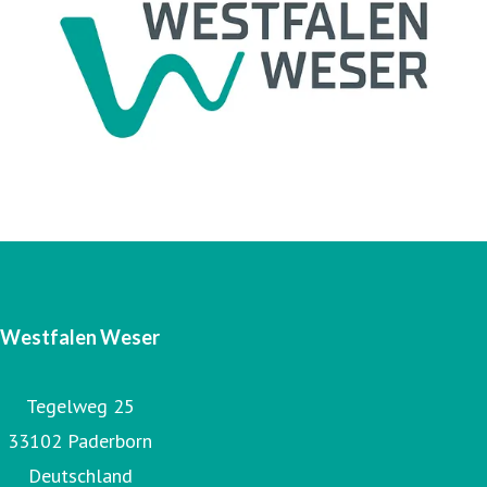
Unter Westfalen Weser firmiert als steuerndes
Unternehmen die Westfalen Weser Energie GmbH & Co.
KG. Das operative Geschäft ist in vier Gesellschaften
organisiert: Westfalen Weser Energieerzeugung GmbH &
Co. KG, Westfalen Weser Energiespeicher GmbH & Co. KG,
Westfalen Weser Netz GmbH und Energieservice
Westfalen Weser GmbH.
Westfalen Weser
Tegelweg 25
33102 Paderborn
Deutschland