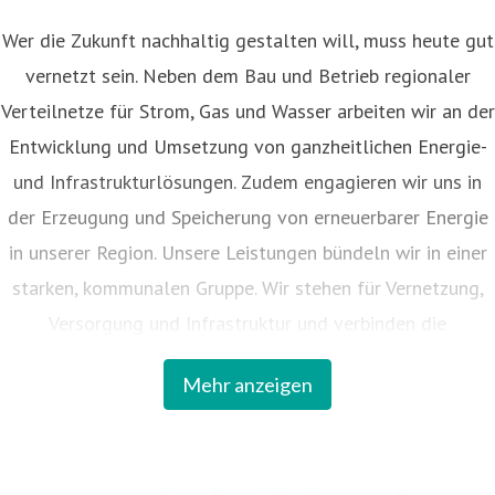
Wer die Zukunft nachhaltig gestalten will, muss heute gut
vernetzt sein. Neben dem Bau und Betrieb regionaler
Verteilnetze für Strom, Gas und Wasser arbeiten wir an der
Entwicklung und Umsetzung von ganzheitlichen Energie-
und Infrastrukturlösungen. Zudem engagieren wir uns in
der Erzeugung und Speicherung von erneuerbarer Energie
in unserer Region. Unsere Leistungen bündeln wir in einer
starken, kommunalen Gruppe. Wir stehen für Vernetzung,
Versorgung und Infrastruktur und verbinden die
kommunalen Interessen mit den Chancen der Innovationen
Mehr anzeigen
für die Region. 57 Kreise und Kommunen sind an dem
Unternehmen beteiligt.