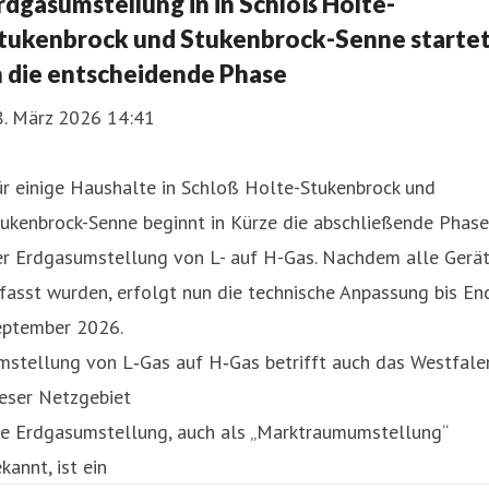
rdgasumstellung in in Schloß Holte-
tukenbrock und Stukenbrock-Senne starte
n die entscheidende Phase
8. März 2026 14:41
r einige Haushalte in Schloß Holte-Stukenbrock und
ukenbrock-Senne beginnt in Kürze die abschließende Phase
er Erdgasumstellung von L- auf H-Gas. Nachdem alle Gerä
fasst wurden, erfolgt nun die technische Anpassung bis En
eptember 2026.
mstellung von L‑Gas auf H‑Gas betrifft auch das Westfale
eser Netzgebiet
ie Erdgasumstellung, auch als „Marktraumumstellung“
kannt, ist ein