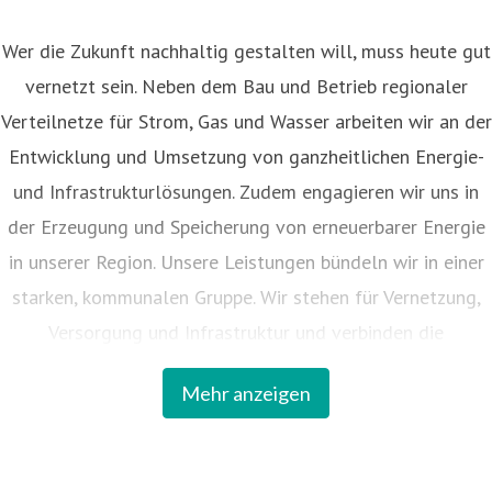
Wer die Zukunft nachhaltig gestalten will, muss heute gut
vernetzt sein. Neben dem Bau und Betrieb regionaler
Verteilnetze für Strom, Gas und Wasser arbeiten wir an der
Entwicklung und Umsetzung von ganzheitlichen Energie-
und Infrastrukturlösungen. Zudem engagieren wir uns in
der Erzeugung und Speicherung von erneuerbarer Energie
in unserer Region. Unsere Leistungen bündeln wir in einer
starken, kommunalen Gruppe. Wir stehen für Vernetzung,
Versorgung und Infrastruktur und verbinden die
kommunalen Interessen mit den Chancen der Innovationen
Mehr anzeigen
für die Region. 57 Kreise und Kommunen sind an dem
Unternehmen beteiligt.