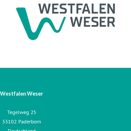
Unter Westfalen Weser firmiert als steuerndes
Unternehmen die Westfalen Weser Energie GmbH & Co.
KG. Das operative Geschäft ist in vier Gesellschaften
organisiert: Westfalen Weser Energieerzeugung GmbH &
Co. KG, Westfalen Weser Energiespeicher GmbH & Co. KG,
Westfalen Weser Netz GmbH und Energieservice
Westfalen Weser GmbH.
Westfalen Weser
Tegelweg 25
33102 Paderborn
Deutschland