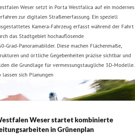
stfalen Weser setzt in Porta Westfalica auf ein modernes
rfahren zur digitalen Straßenerfassung. Ein speziell
usgestattetes Kamera‑Fahrzeug erfasst während der Fahrt
urch das Stadtgebiet hochauflösende
60‑Grad‑Panoramabilder. Diese machen Flächenmaße,
rukturen und örtliche Gegebenheiten präzise sichtbar und
ilden die Grundlage für vermessungstaugliche 3D‑Modelle.
o lassen sich Planungen
estfalen Weser startet kombinierte
eitungsarbeiten in Grünenplan