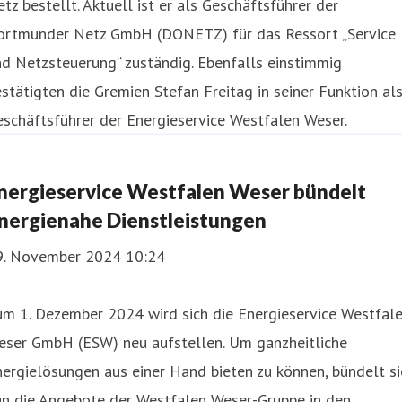
tz bestellt. Aktuell ist er als Geschäftsführer der
ortmunder Netz GmbH (DONETZ) für das Ressort „Service
d Netzsteuerung“ zuständig. Ebenfalls einstimmig
stätigten die Gremien Stefan Freitag in seiner Funktion al
schäftsführer der Energieservice Westfalen Weser.
nergieservice Westfalen Weser bündelt
nergienahe Dienstleistungen
9. November 2024 10:24
um 1. Dezember 2024 wird sich die Energieservice Westfal
eser GmbH (ESW) neu aufstellen. Um ganzheitliche
ergielösungen aus einer Hand bieten zu können, bündelt si
un die Angebote der Westfalen Weser-Gruppe in den