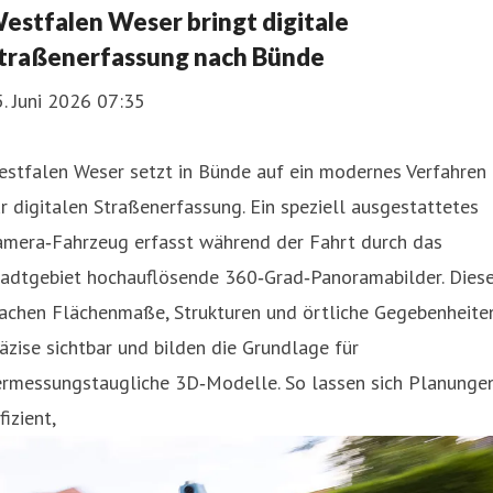
estfalen Weser bringt digitale
traßenerfassung nach Bünde
. Juni 2026 07:35
estfalen Weser setzt in Bünde auf ein modernes Verfahren
r digitalen Straßenerfassung. Ein speziell ausgestattetes
amera‑Fahrzeug erfasst während der Fahrt durch das
tadtgebiet hochauflösende 360‑Grad‑Panoramabilder. Dies
achen Flächenmaße, Strukturen und örtliche Gegebenheite
äzise sichtbar und bilden die Grundlage für
ermessungstaugliche 3D‑Modelle. So lassen sich Planunge
fizient,