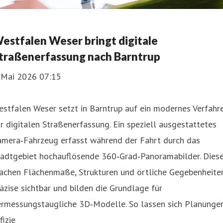
estfalen Weser bringt digitale
traßenerfassung nach Barntrup
. Mai 2026 07:15
stfalen Weser setzt in Barntrup auf ein modernes Verfahr
r digitalen Straßenerfassung. Ein speziell ausgestattetes
amera‑Fahrzeug erfasst während der Fahrt durch das
tadtgebiet hochauflösende 360‑Grad‑Panoramabilder. Dies
achen Flächenmaße, Strukturen und örtliche Gegebenheite
äzise sichtbar und bilden die Grundlage für
ermessungstaugliche 3D‑Modelle. So lassen sich Planunge
fizie