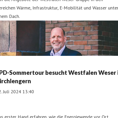
reichen Wärme, Infrastruktur, E-Mobilität und Wasser unte
inem Dach.
PD-Sommertour besucht Westfalen Weser 
irchlengern
. Juli 2024 13:40
s erster Hand erfahren, wie die Energiewende vor Ort