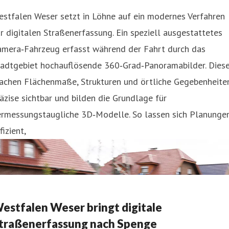
stfalen Weser setzt in Löhne auf ein modernes Verfahren
r digitalen Straßenerfassung. Ein speziell ausgestattetes
amera‑Fahrzeug erfasst während der Fahrt durch das
tadtgebiet hochauflösende 360‑Grad‑Panoramabilder. Dies
achen Flächenmaße, Strukturen und örtliche Gegebenheite
äzise sichtbar und bilden die Grundlage für
ermessungstaugliche 3D‑Modelle. So lassen sich Planunge
fizient,
estfalen Weser bringt digitale
traßenerfassung nach Spenge