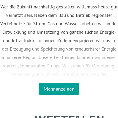
Wer die Zukunft nachhaltig gestalten will, muss heute gut
vernetzt sein. Neben dem Bau und Betrieb regionaler
Verteilnetze für Strom, Gas und Wasser arbeiten wir an der
Entwicklung und Umsetzung von ganzheitlichen Energie-
und Infrastrukturlösungen. Zudem engagieren wir uns in
der Erzeugung und Speicherung von erneuerbarer Energie
in unserer Region. Unsere Leistungen bündeln wir in einer
starken, kommunalen Gruppe. Wir stehen für Vernetzung,
Versorgung und Infrastruktur und verbinden die
kommunalen Interessen mit den Chancen der Innovationen
Mehr anzeigen
für die Region. 57 Kreise und Kommunen sind an dem
Unternehmen beteiligt.
Unter Westfalen Weser firmiert als steuerndes